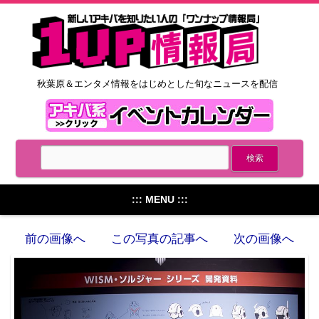
秋葉原＆エンタメ情報をはじめとした旬なニュースを配信
::: MENU :::
前の画像へ
この写真の記事へ
次の画像へ