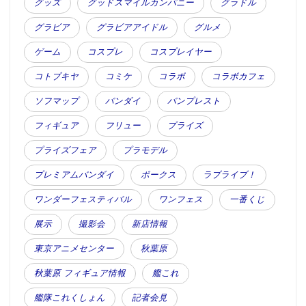
グッズ
グッドスマイルカンパニー
グラドル
グラビア
グラビアアイドル
グルメ
ゲーム
コスプレ
コスプレイヤー
コトブキヤ
コミケ
コラボ
コラボカフェ
ソフマップ
バンダイ
バンプレスト
フィギュア
フリュー
プライズ
プライズフェア
プラモデル
プレミアムバンダイ
ボークス
ラブライブ！
ワンダーフェスティバル
ワンフェス
一番くじ
展示
撮影会
新店情報
東京アニメセンター
秋葉原
秋葉原 フィギュア情報
艦これ
艦隊これくしょん
記者会見