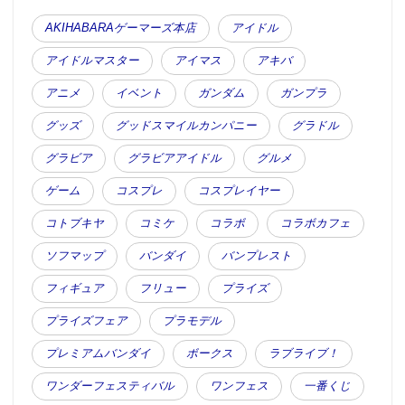
AKIHABARAゲーマーズ本店
アイドル
アイドルマスター
アイマス
アキバ
アニメ
イベント
ガンダム
ガンプラ
グッズ
グッドスマイルカンパニー
グラドル
グラビア
グラビアアイドル
グルメ
ゲーム
コスプレ
コスプレイヤー
コトブキヤ
コミケ
コラボ
コラボカフェ
ソフマップ
バンダイ
バンプレスト
フィギュア
フリュー
プライズ
プライズフェア
プラモデル
プレミアムバンダイ
ボークス
ラブライブ！
ワンダーフェスティバル
ワンフェス
一番くじ