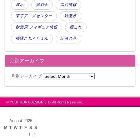
展示
撮影会
新店情報
東京アニメセンター
秋葉原
秋葉原 フィギュア情報
艦これ
艦隊これくしょん
記者会見
月別アーカイブ
月別アーカイブ
© YOSHIKURA DESIGN,LTD. All Rights Reserved.
August 2026
M
T
W
T
F
S
S
1
2