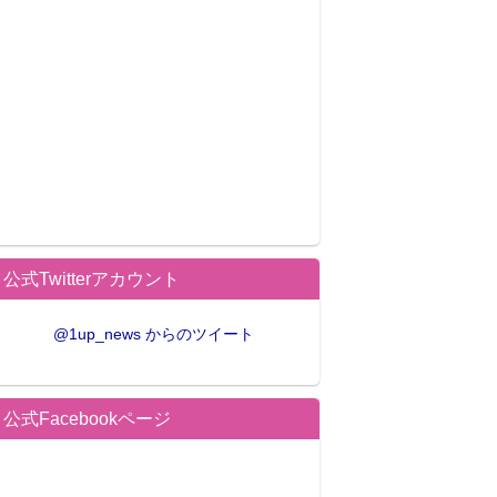
公式Twitterアカウント
@1up_news からのツイート
公式Facebookページ