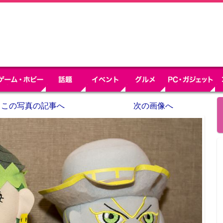
この写真の記事へ
次の画像へ