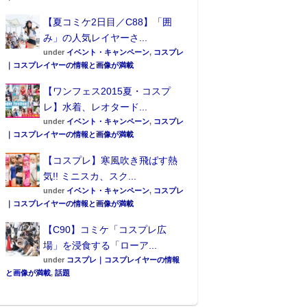
【夏コミケ2日目／C88】「囲
み」の人気レイヤーさ...
under
イベント・キャンペーン
,
コスプレ
｜コスプレイヤーの情報と画像が満載
【ワンフェス2015夏・コスプ
レ】水着、レオタード...
under
イベント・キャンペーン
,
コスプレ
｜コスプレイヤーの情報と画像が満載
【コスプレ】寒風吹き飛ばす熱
気!! ミニスカ、スク...
under
イベント・キャンペーン
,
コスプレ
｜コスプレイヤーの情報と画像が満載
【C90】コミケ「コスプレ広
場」を浸食する「ローア...
under
コスプレ｜コスプレイヤーの情報
と画像が満載
,
話題