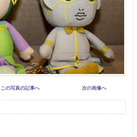
この写真の記事へ
次の画像へ