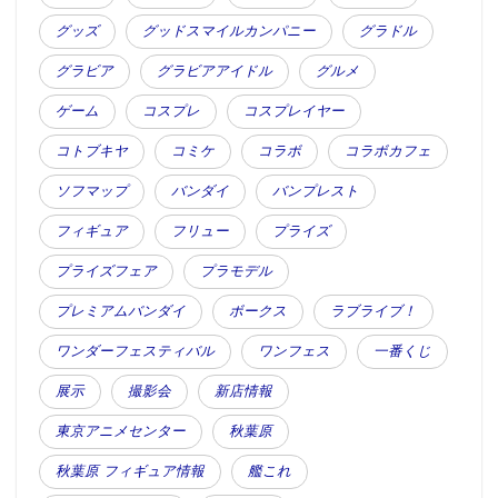
グッズ
グッドスマイルカンパニー
グラドル
グラビア
グラビアアイドル
グルメ
ゲーム
コスプレ
コスプレイヤー
コトブキヤ
コミケ
コラボ
コラボカフェ
ソフマップ
バンダイ
バンプレスト
フィギュア
フリュー
プライズ
プライズフェア
プラモデル
プレミアムバンダイ
ボークス
ラブライブ！
ワンダーフェスティバル
ワンフェス
一番くじ
展示
撮影会
新店情報
東京アニメセンター
秋葉原
秋葉原 フィギュア情報
艦これ