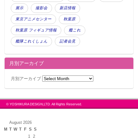
展示
撮影会
新店情報
東京アニメセンター
秋葉原
秋葉原 フィギュア情報
艦これ
艦隊これくしょん
記者会見
月別アーカイブ
月別アーカイブ
© YOSHIKURA DESIGN,LTD. All Rights Reserved.
August 2026
M
T
W
T
F
S
S
1
2