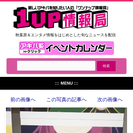
秋葉原＆エンタメ情報をはじめとした旬なニュースを配信
::: MENU :::
前の画像へ
この写真の記事へ
次の画像へ