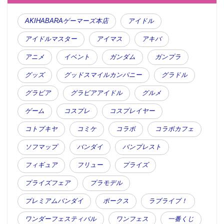
AKIHABARAゲーマーズ本店
アイドル
アイドルマスター
アイマス
アキバ
アニメ
イベント
ガンダム
ガンプラ
グッズ
グッドスマイルカンパニー
グラドル
グラビア
グラビアアイドル
グルメ
ゲーム
コスプレ
コスプレイヤー
コトブキヤ
コミケ
コラボ
コラボカフェ
ソフマップ
バンダイ
バンプレスト
フィギュア
フリュー
プライズ
プライズフェア
プラモデル
プレミアムバンダイ
ボークス
ラブライブ！
ワンダーフェスティバル
ワンフェス
一番くじ