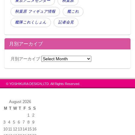
東京アニメセンター
秋葉原
秋葉原 フィギュア情報
艦これ
艦隊これくしょん
記者会見
月別アーカイブ
月別アーカイブ
© YOSHIKURA DESIGN,LTD. All Rights Reserved.
August 2026
M
T
W
T
F
S
S
1
2
3
4
5
6
7
8
9
10
11
12
13
14
15
16