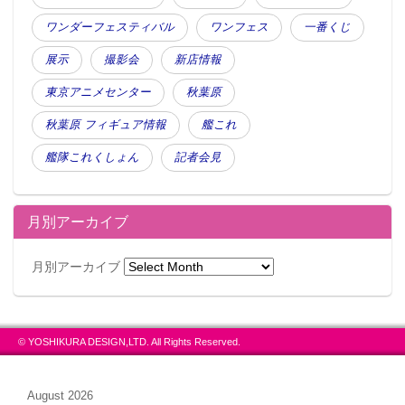
ワンダーフェスティバル
ワンフェス
一番くじ
展示
撮影会
新店情報
東京アニメセンター
秋葉原
秋葉原 フィギュア情報
艦これ
艦隊これくしょん
記者会見
月別アーカイブ
月別アーカイブ
© YOSHIKURA DESIGN,LTD. All Rights Reserved.
August 2026