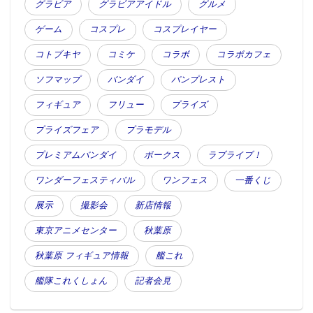
グラビア
グラビアアイドル
グルメ
ゲーム
コスプレ
コスプレイヤー
コトブキヤ
コミケ
コラボ
コラボカフェ
ソフマップ
バンダイ
バンプレスト
フィギュア
フリュー
プライズ
プライズフェア
プラモデル
プレミアムバンダイ
ボークス
ラブライブ！
ワンダーフェスティバル
ワンフェス
一番くじ
展示
撮影会
新店情報
東京アニメセンター
秋葉原
秋葉原 フィギュア情報
艦これ
艦隊これくしょん
記者会見