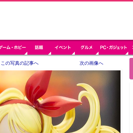
この写真の記事へ
次の画像へ