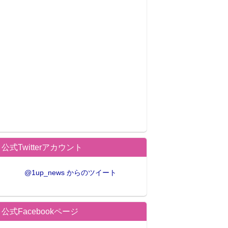
公式Twitterアカウント
@1up_news からのツイート
公式Facebookページ