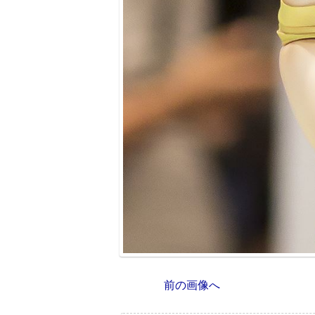
前の画像へ