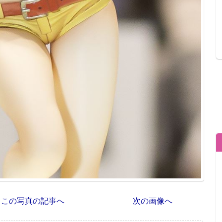
この写真の記事へ
次の画像へ