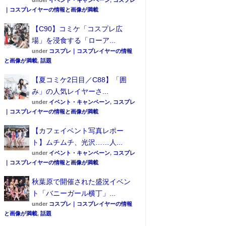
under
イベント・キャンペーン
,
コスプレ
｜コスプレイヤーの情報と画像が満載
【C90】コミケ「コスプレ広
場」を浸食する「ローア...
under
コスプレ｜コスプレイヤーの情報
と画像が満載
,
話題
【夏コミケ2日目／C88】「囲
み」の人気レイヤーさ...
under
イベント・キャンペーン
,
コスプレ
｜コスプレイヤーの情報と画像が満載
【カフェイベント写真レポー
ト】ムチムチ、光沢……人...
under
イベント・キャンペーン
,
コスプレ
｜コスプレイヤーの情報と画像が満載
秋葉原で開催された盛況イベン
ト「バニーガール横丁」...
under
コスプレ｜コスプレイヤーの情報
と画像が満載
,
話題