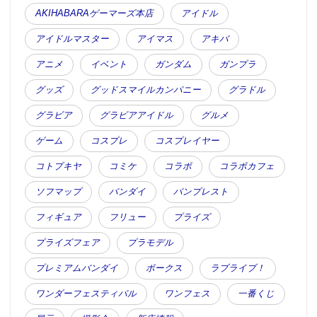
AKIHABARAゲーマーズ本店
アイドル
アイドルマスター
アイマス
アキバ
アニメ
イベント
ガンダム
ガンプラ
グッズ
グッドスマイルカンパニー
グラドル
グラビア
グラビアアイドル
グルメ
ゲーム
コスプレ
コスプレイヤー
コトブキヤ
コミケ
コラボ
コラボカフェ
ソフマップ
バンダイ
バンプレスト
フィギュア
フリュー
プライズ
プライズフェア
プラモデル
プレミアムバンダイ
ボークス
ラブライブ！
ワンダーフェスティバル
ワンフェス
一番くじ