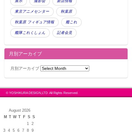
展示
撮影会
新店情報
東京アニメセンター
秋葉原
秋葉原 フィギュア情報
艦これ
艦隊これくしょん
記者会見
月別アーカイブ
月別アーカイブ
© YOSHIKURA DESIGN,LTD. All Rights Reserved.
August 2026
M
T
W
T
F
S
S
1
2
3
4
5
6
7
8
9