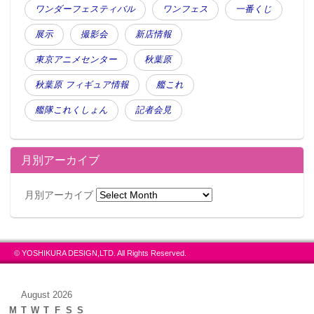
ワンダーフェスティバル
ワンフェス
一番くじ
展示
撮影会
新店情報
東京アニメセンター
秋葉原
秋葉原 フィギュア情報
艦これ
艦隊これくしょん
記者会見
月別アーカイブ
月別アーカイブ
© YOSHIKURA DESIGN,LTD. All Rights Reserved.
August 2026
M
T
W
T
F
S
S