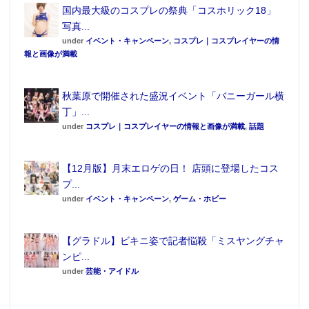
国内最大級のコスプレの祭典「コスホリック18」
写真...
under
イベント・キャンペーン
,
コスプレ｜コスプレイヤーの情
報と画像が満載
秋葉原で開催された盛況イベント「バニーガール横
丁」...
under
コスプレ｜コスプレイヤーの情報と画像が満載
,
話題
【12月版】月末エロゲの日！ 店頭に登場したコス
プ...
under
イベント・キャンペーン
,
ゲーム・ホビー
【グラドル】ビキニ姿で記者悩殺「ミスヤングチャ
ンピ...
under
芸能・アイドル