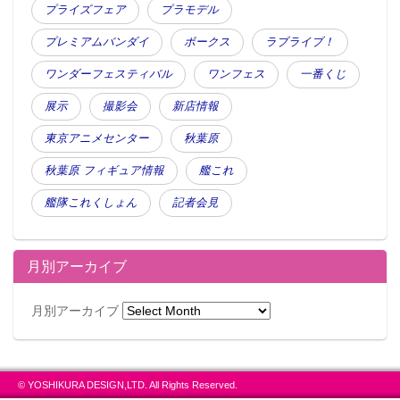
プライズフェア
プラモデル
プレミアムバンダイ
ボークス
ラブライブ！
ワンダーフェスティバル
ワンフェス
一番くじ
展示
撮影会
新店情報
東京アニメセンター
秋葉原
秋葉原 フィギュア情報
艦これ
艦隊これくしょん
記者会見
月別アーカイブ
月別アーカイブ
© YOSHIKURA DESIGN,LTD. All Rights Reserved.