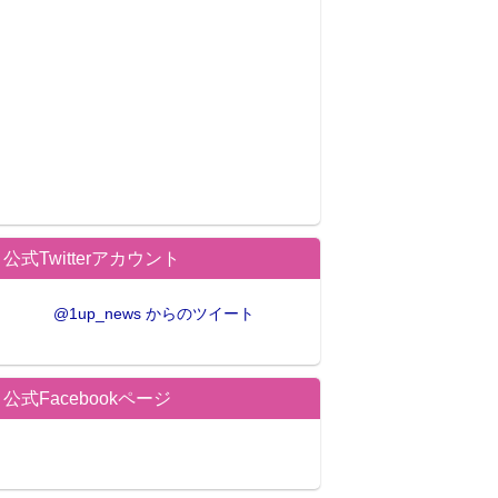
公式Twitterアカウント
@1up_news からのツイート
公式Facebookページ