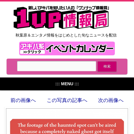
秋葉原＆エンタメ情報をはじめとした旬なニュースを配信
::: MENU :::
前の画像へ
この写真の記事へ
次の画像へ