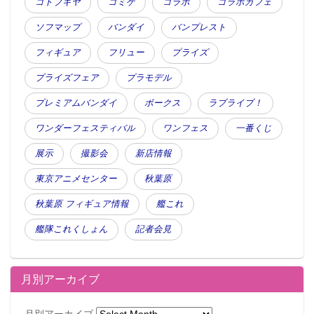
コトブキヤ
コミケ
コラボ
コラボカフェ
ソフマップ
バンダイ
バンプレスト
フィギュア
フリュー
プライズ
プライズフェア
プラモデル
プレミアムバンダイ
ボークス
ラブライブ！
ワンダーフェスティバル
ワンフェス
一番くじ
展示
撮影会
新店情報
東京アニメセンター
秋葉原
秋葉原 フィギュア情報
艦これ
艦隊これくしょん
記者会見
月別アーカイブ
月別アーカイブ