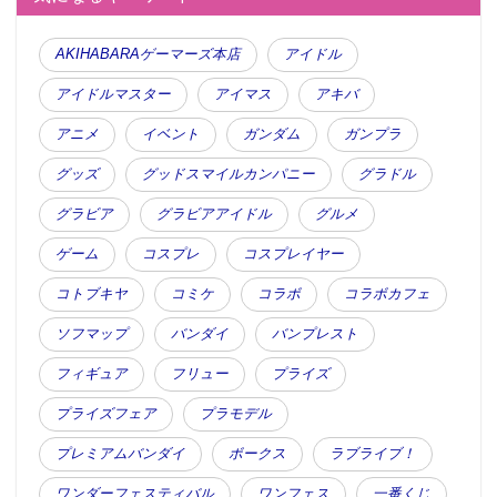
AKIHABARAゲーマーズ本店
アイドル
アイドルマスター
アイマス
アキバ
アニメ
イベント
ガンダム
ガンプラ
グッズ
グッドスマイルカンパニー
グラドル
グラビア
グラビアアイドル
グルメ
ゲーム
コスプレ
コスプレイヤー
コトブキヤ
コミケ
コラボ
コラボカフェ
ソフマップ
バンダイ
バンプレスト
フィギュア
フリュー
プライズ
プライズフェア
プラモデル
プレミアムバンダイ
ボークス
ラブライブ！
ワンダーフェスティバル
ワンフェス
一番くじ