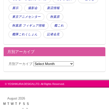
展示
撮影会
新店情報
東京アニメセンター
秋葉原
秋葉原 フィギュア情報
艦これ
艦隊これくしょん
記者会見
月別アーカイブ
月別アーカイブ
© YOSHIKURA DESIGN,LTD. All Rights Reserved.
August 2026
M
T
W
T
F
S
S