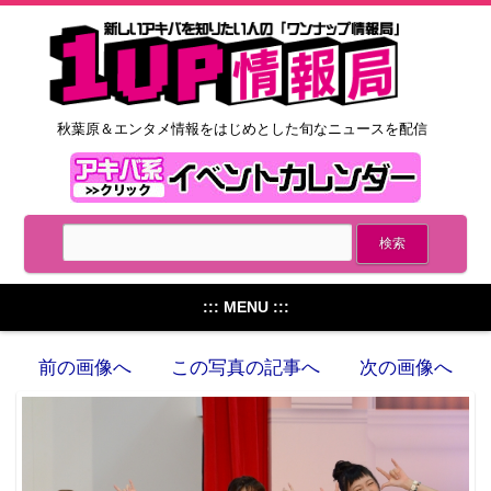
秋葉原＆エンタメ情報をはじめとした旬なニュースを配信
::: MENU :::
前の画像へ
この写真の記事へ
次の画像へ