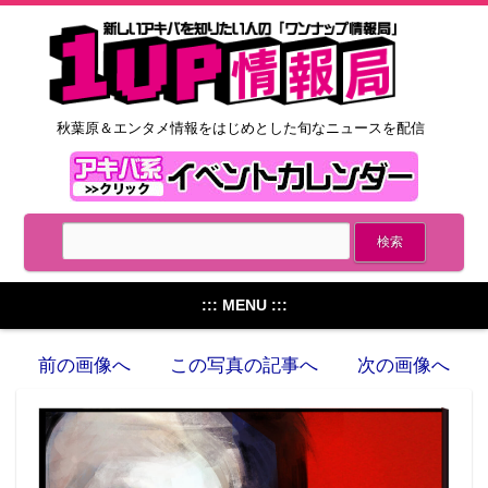
秋葉原＆エンタメ情報をはじめとした旬なニュースを配信
::: MENU :::
前の画像へ
この写真の記事へ
次の画像へ