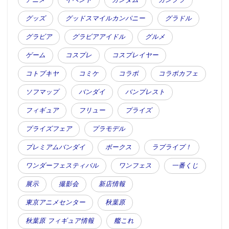
グッズ
グッドスマイルカンパニー
グラドル
グラビア
グラビアアイドル
グルメ
ゲーム
コスプレ
コスプレイヤー
コトブキヤ
コミケ
コラボ
コラボカフェ
ソフマップ
バンダイ
バンプレスト
フィギュア
フリュー
プライズ
プライズフェア
プラモデル
プレミアムバンダイ
ボークス
ラブライブ！
ワンダーフェスティバル
ワンフェス
一番くじ
展示
撮影会
新店情報
東京アニメセンター
秋葉原
秋葉原 フィギュア情報
艦これ