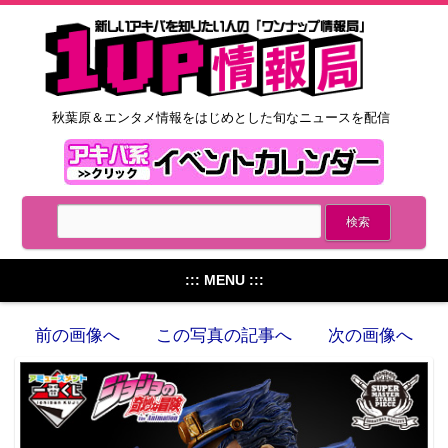
秋葉原＆エンタメ情報をはじめとした旬なニュースを配信
::: MENU :::
前の画像へ
この写真の記事へ
次の画像へ