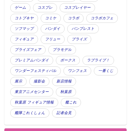
ゲーム
コスプレ
コスプレイヤー
コトブキヤ
コミケ
コラボ
コラボカフェ
ソフマップ
バンダイ
バンプレスト
フィギュア
フリュー
プライズ
プライズフェア
プラモデル
プレミアムバンダイ
ボークス
ラブライブ！
ワンダーフェスティバル
ワンフェス
一番くじ
展示
撮影会
新店情報
東京アニメセンター
秋葉原
秋葉原 フィギュア情報
艦これ
艦隊これくしょん
記者会見